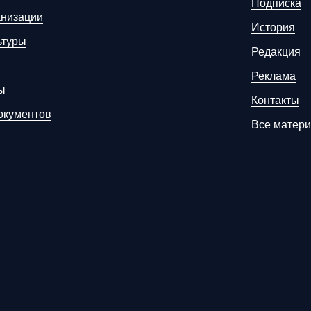
Подписка
анизации
История
ьтуры
Редакция
Реклама
ы
Контакты
окументов
Все матер