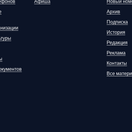
ефонов
Афиша
Новый ном
е
Архив
Подписка
анизации
История
ьтуры
Редакция
Реклама
ы
Контакты
окументов
Все матер