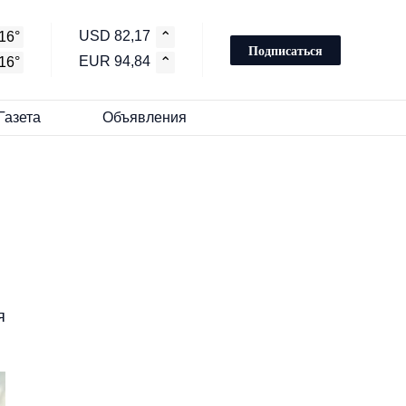
USD 82,17
16°
⌃
Подписаться
EUR 94,84
16°
⌃
Газета
Объявления
я