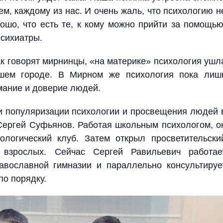
ем, каждому из нас. И очень жаль, что психологию н
ошо, что есть те, к кому можно прийти за помощью
психиатры.
ак говорят мирнинцы, «на материке» психология ушл
шем городе. В Мирном же психология пока лиш
мание и доверие людей.
и популяризации психологии и просвещения людей 
ергей Суфьянов. Работая школьным психологом, о
логический клуб. Затем открыл просветительски
 взрослых. Сейчас Сергей Равильевич работае
авославной гимназии и параллельно консультируе
по порядку.