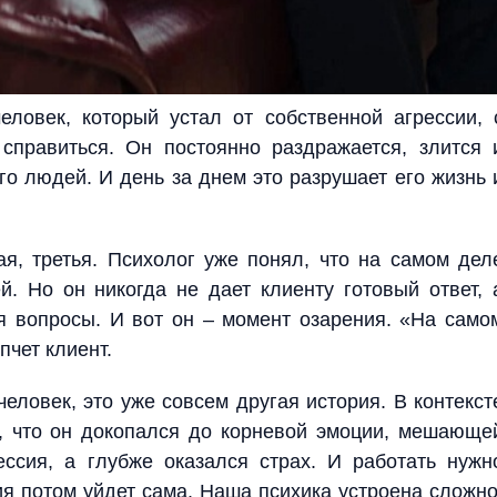
еловек, который устал от собственной агрессии, 
справиться. Он постоянно раздражается, злится 
о людей. И день за днем это разрушает его жизнь 
ая, третья. Психолог уже понял, что на самом дел
й. Но он никогда не дает клиенту готовый ответ, 
ая вопросы. И вот он – момент озарения. «На само
пчет клиент.
человек, это уже совсем другая история. В контекст
, что он докопался до корневой эмоции, мешающе
ссия, а глубже оказался страх. И работать нужн
ия потом уйдет сама. Наша психика устроена сложно