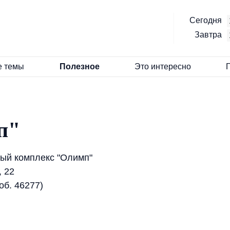
Сегодня
Завтра
е темы
Полезное
Это интересно
п"
ный комплекс "Олимп"
, 22
об. 46277)