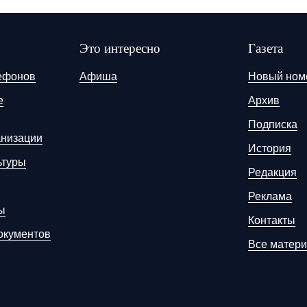
Это интересно
Газета
ефонов
Афиша
Новый ном
е
Архив
Подписка
анизации
История
ьтуры
Редакция
Реклама
ы
Контакты
окументов
Все матер