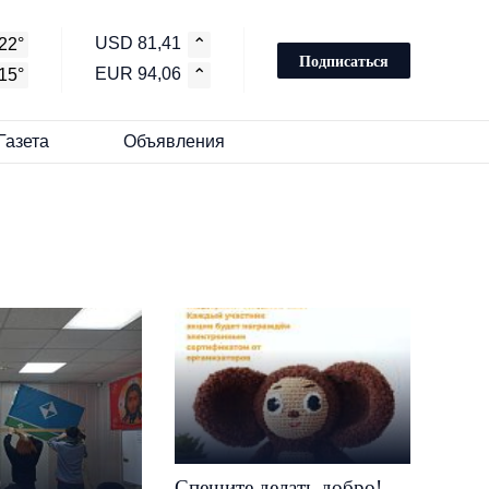
USD 81,41
22°
⌃
Подписаться
EUR 94,06
15°
⌃
Газета
Объявления
Спешите делать добро!