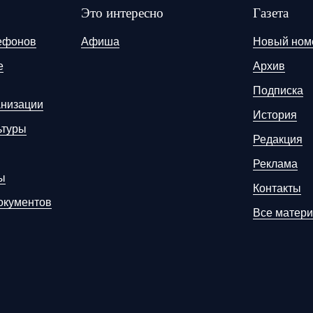
Это интересно
Газета
ефонов
Афиша
Новый ном
е
Архив
Подписка
анизации
История
ьтуры
Редакция
Реклама
ы
Контакты
окументов
Все матер