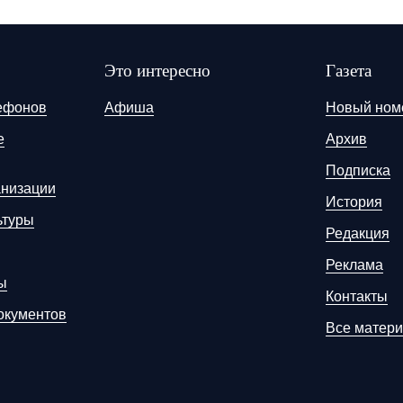
Это интересно
Газета
ефонов
Афиша
Новый ном
е
Архив
Подписка
анизации
История
ьтуры
Редакция
Реклама
ы
Контакты
окументов
Все матер