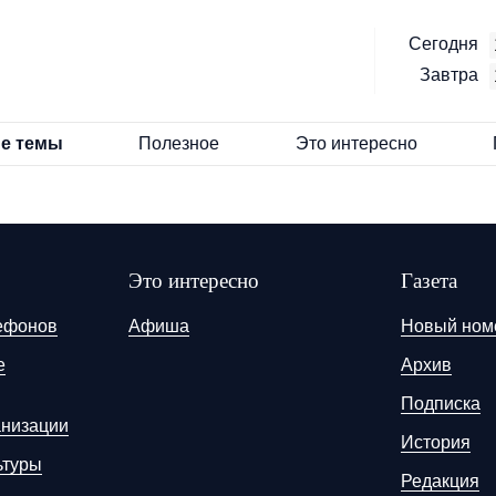
Сегодня
Завтра
е темы
Полезное
Это интересно
Это интересно
Газета
ефонов
Афиша
Новый ном
е
Архив
Подписка
анизации
История
ьтуры
Редакция