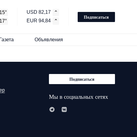
USD 82,17
15°
⌃
Подписаться
EUR 94,84
17°
⌃
Газета
Объявления
Подписаться
ер
Мы в социальных сетях