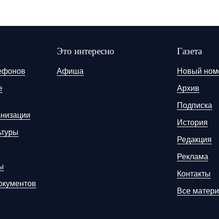
Это интересно
Газета
ефонов
Афиша
Новый ном
е
Архив
Подписка
анизации
История
ьтуры
Редакция
Реклама
ы
Контакты
окументов
Все матер